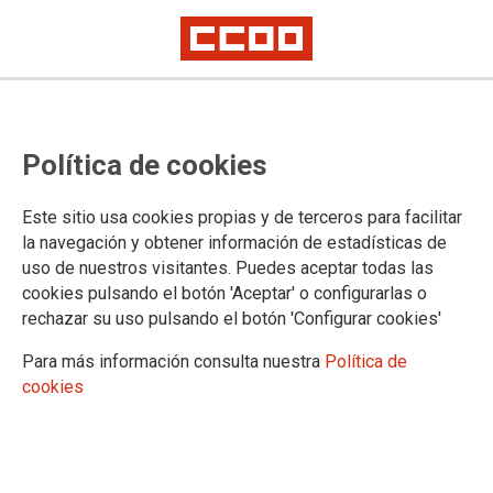
POLÍTICA DE COOKIES
Política de cookies
COMISIONES OBRERAS DE EUSKADI informa que este
Este sitio usa cookies propias y de terceros para facilitar
sitio web usa cookies para:
la navegación y obtener información de estadísticas de
Asegurar que las páginas web puedan funcionar
uso de nuestros visitantes. Puedes aceptar todas las
correctamente
cookies pulsando el botón 'Aceptar' o configurarlas o
Recopilar información estadística anónima, como qué
rechazar su uso pulsando el botón 'Configurar cookies'
páginas ha visitado la persona usuaria o cuánto tiempo ha
Para más información consulta nuestra
Política de
permanecido en el sitio web.
cookies
Mostrar contenido de redes sociales, siempre relacionado
con información de la organización de CCOO.
Informamos que contiene enlaces a sitios web de terceros
con políticas de privacidad ajenas a la de CCOO que podrá